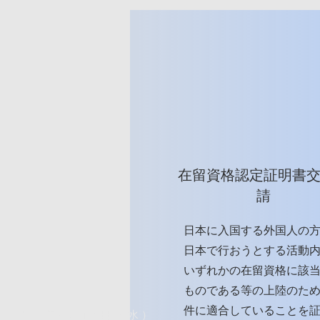
在留資格認定証明書
請
日本に入国する外国人の
日本で行おうとする活動
いずれかの在留資格に該
ものである等の上陸のた
件に適合していることを
2022年8月17日（水）