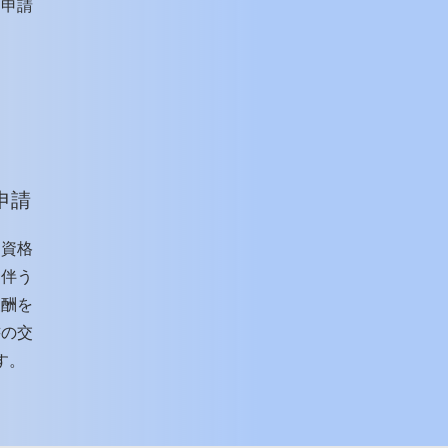
う申請
申請
留資格
を伴う
報酬を
書の交
す。