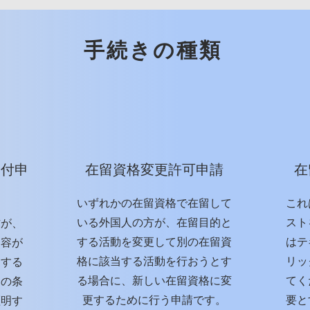
手続きの種類
交付申
在留資格変更許可申請
在
いずれかの在留資格で在留して
これ
いる外国人の方が、在留目的と
スト
方が、
する活動を変更して別の在留資
はテ
内容が
格に該当する活動を行おうとす
リッ
当する
る場合に、新しい在留資格に変
てく
めの条
更するために行う申請です。
要と
証明す