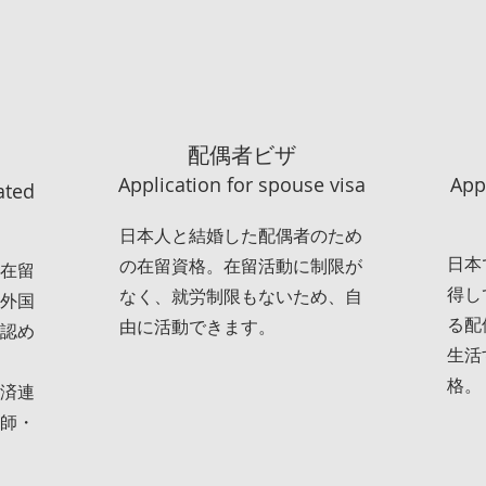
配偶者ビザ
Application for spouse visa
App
ated
日本人と結婚した配偶者のため
日本
の在留資格。在留活動に制限が
在留
得し
なく、就労制限もないため、自
外国
る配
由に活動できます。
認め
生活
格。
済連
師・