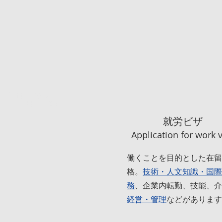
月17日（水）
年8月17日（水）
就労ビザ
Application for work 
働くことを目的とした在留
格。
技術・人文知識・国際
務
、企業内転勤、技能、介
経営・管理
などがあります