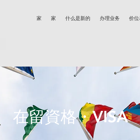
家
家
什么是新的
办理业务
价位
在留資格・VISA