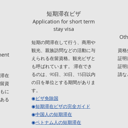
短期滞在ビザ
Application for short term
stay visa
Oth
短期の間滞在して行う、商用や
観光、親族訪問などの活動に与
資格
nent
えられる在留資格。観光ビザと
証明
も呼ばれています。 滞在でき
証明
るのは、90日、30日、15日以内
請な
滞在
の日を単位とする期間がありま
留資
す。
もに
◉
ビザ免除国
ある
◉
短期滞在ビザの完全ガイド
◉
中国人の短期滞在
◉
ベトナム人の短期滞在