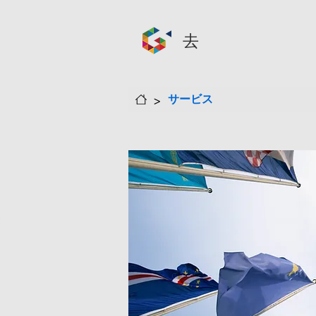
去
>
サービス
7日（水）