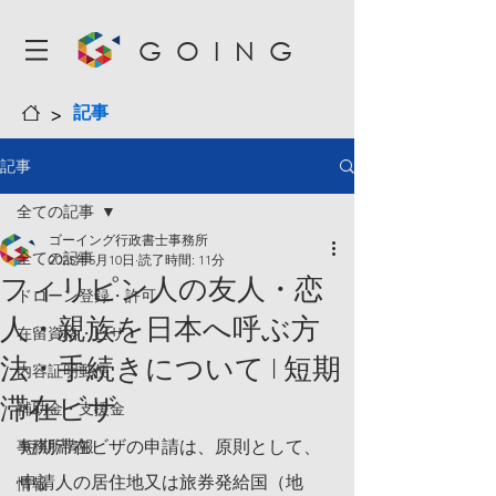
GOING
>
記事
記事
全ての記事
ゴーイング行政書士事務所
全ての記事
2025年5月10日
読了時間: 11分
フィリピン人の友人・恋
ドローン登録・許可
人・親族を日本へ呼ぶ方
在留資格・ビザ
法・手続きについて l 短期
内容証明郵便
滞在ビザ
補助金・支援金
事務所情報
短期滞在ビザの申請は、原則として、
申請人の居住地又は旅券発給国（地
情報