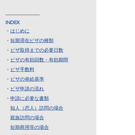
INDEX
・
はじめに
・
短期滞在ビザの種類
・
ビザ取得までの必要日数
・
ビザの有効回数・有効期間
・
ビザ手数料
・
ビザの発給基準
・
ビザ申請の流れ
・
申請に必要な書類
知人（恋人）訪問の場合
親族訪問の場合
短期商用等の場合