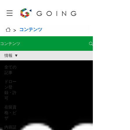
GOING
>
コンテンツ
コンテンツ
情報
全ての
記事
ドロー
ン登
録・許
可
在留資
格・ビ
ザ
内容証