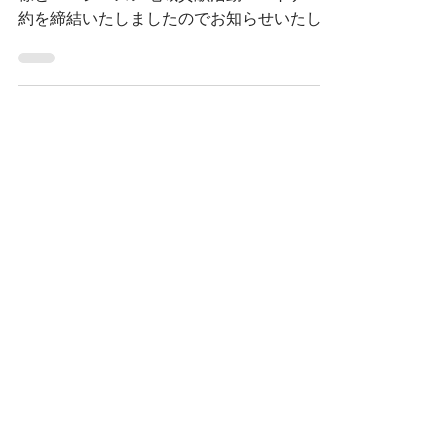
ゴーイング行政書士事務所はOsaka City SC
様と2026シーズン地域貢献活動パートナー契
約を締結いたしましたのでお知らせいたしま
す。