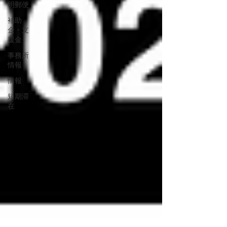
明郵便
補助
金・支
援金
事務所
情報
情報
短期滞
在