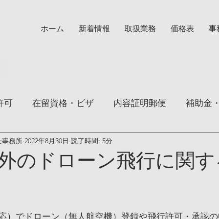
ホーム
新着情報
取扱業務
価格表
事
許可
在留資格・ビザ
内容証明郵便
補助金
士事務所
2022年8月30日
読了時間: 5分
期滞在
外のドローン飛行に関す
応）でドローン（無人航空機）登録や飛行許可・承認の