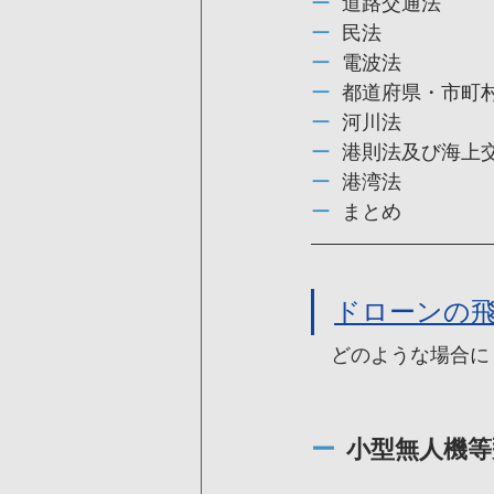
ー  
道路交通法
ー  
民法
ー  
電波法
ー  
都道府県・市町
ー  
河川法
ー  
港則法及び海上
ー  
港湾法
ー  
まとめ
ドローンの
　どのような場合に
ー
  小型無人機