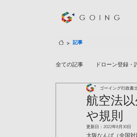
GOING
>
記事
全ての記事
ドローン登録・
ゴーイング行政書
事務所情報
情報
短
航空法以
や規則
更新日：
2022年8月30日
大阪なんば（全国対