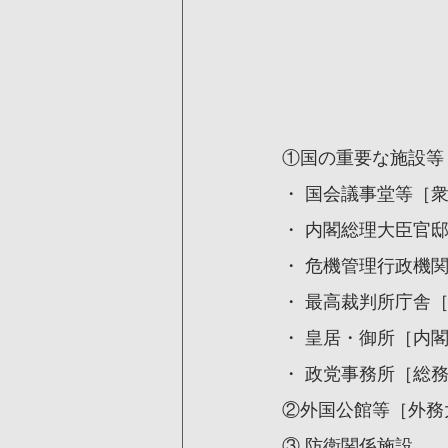
①国の重要な施設等
・ 国会議事堂等［
・ 内閣総理大臣官
・ 危機管理行政機
・ 最高裁判所庁舎
・ 皇居・御所［内
・ 政党事務所［総
②外国公館等［外務
③ 防衛関係施設