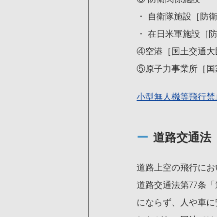
・ 自衛隊施設［防
・ 在日米軍施設［
④空港［国土交通大
⑤原子力事業所［国
小型無人機等飛行禁
ー
  道路交通法
道路上空の飛行にお
道路交通法第77条
にならず、人や車に