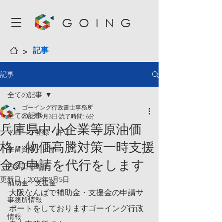
GOING
>
記事
記事
全ての記事
ゴーイング行政書士事務所
全ての記事
2022年9月3日
読了時間: 6分
兵庫県中小企業等原油価
ドローン登録・許可
格・物価高騰対策一時支援
在留資格・ビザ
金の申請を代行をします
内容証明郵便
更新日：
2022年9月5日
補助金・支援金
大阪なんばで補助金・支援金の申請サ
事務所情報
ポートをしておりますゴーイング行政
情報