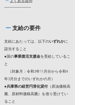
ー
よくある質問
ー
 支給の要件
支給にあたっては、以下の
いずれか
に
該当すること
●国の
事業復活支援金
を受給しているこ
と
　（対象月：令和3年11月分から令和4
年3月分までのいずれかの月）
●
兵庫県の経営円滑化貸付
（原油価格高
騰、原材料価格高騰）を借り受けてい
ること