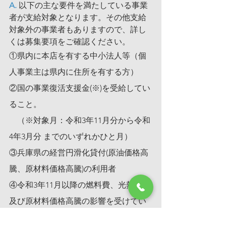
A. 
以下の主な要件を満たしている事業
者が支給対象となります。その他支給
対象外の事業者もありますので、詳し
くは募集要項をご確認ください。 
①県内に本店を有する中小法人等（個
人事業主は県内に住所を有する方） 
②国の事業復活支援金(※)を受給してい
ること。
　（※対象月：令和3年11月分から令和
4年3月分 までのいずれかひと月） 
③兵庫県の経営円滑化貸付(原油価格高
騰、原材料価格高騰)の利用者 
④令和3年11月以降の燃料費、光熱水費
及び原材料価格高騰の影響を受けてい
ること ⑤事業継続に向けた取組みを行