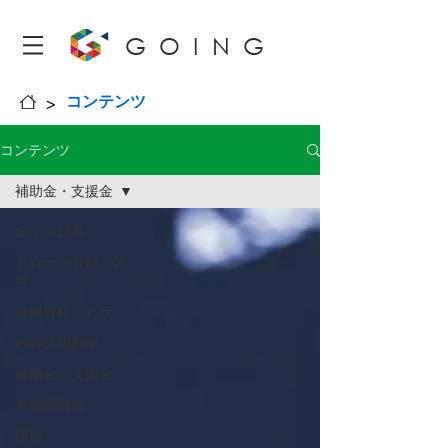
GOING
>
コンテンツ
コンテンツ
補助金・支援金
全ての記事
ドローン登録・許
可
在留資格・ビザ
内容証明郵便
補助金・支援金
事務所情報
情報