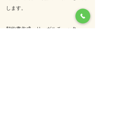
します。
契約書作成・リーガルチェック
・
業務委託
賃貸借・
売買・
借用
・
・
書
秘密保持契約
著作権利用許諾
契約​ほか
内容証明郵便・電子内容証明郵便
​
クーリングオフ・売掛金の回
収・債権譲渡通知・貸金返還請求・
時効の援用ほか
告訴状作成