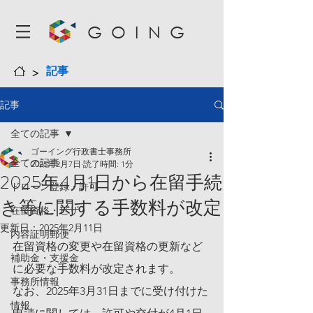
GOING
>
記事
記事
全ての記事
ゴーイング行政書士事務所
全ての記事
2025年2月7日
読了時間: 1分
2025年4月1日から在留手続
ドローン登録・許可
き等に関する手数料が改定
在留資格・ビザ
更新日：
2025年2月11日
内容証明郵便
在留資格の変更や在留資格の更新など
補助金・支援金
に必要な手数料が改定されます。
事務所情報
なお、2025年3月31日までに受け付けた
情報