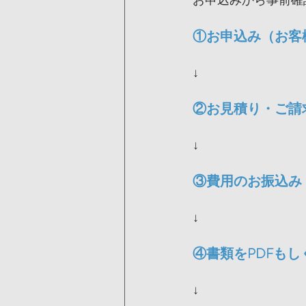
①お申込み（お客
↓
②お見積り・ご請
↓
③費用のお振込み
↓
④書類をPDFもし
↓