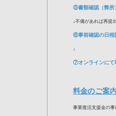
⑤書類確認（弊所
↓不備があれば再提
⑥事前確認の日程
↓
⑦オンラインにて
料金のご案
事業復活支援金の事