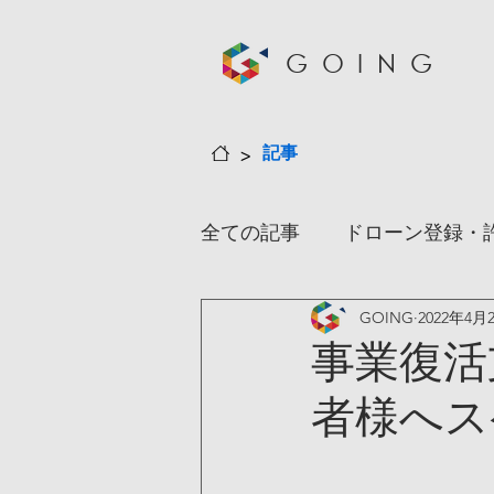
GOING
>
記事
全ての記事
ドローン登録・
GOING
2022年4月
事務所情報
情報
短
事業復活
者様へス