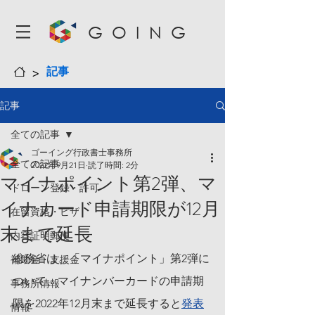
GOING
>
記事
記事
全ての記事
ゴーイング行政書士事務所
全ての記事
2022年9月21日
読了時間: 2分
マイナポイント第2弾、マ
ドローン登録・許可
イナカード申請期限が12月
在留資格・ビザ
末まで延長
内容証明郵便
総務省は、「マイナポイント」第2弾に
補助金・支援金
ついて、マイナンバーカードの申請期
事務所情報
限を2022年12月末まで延長すると
発表
情報