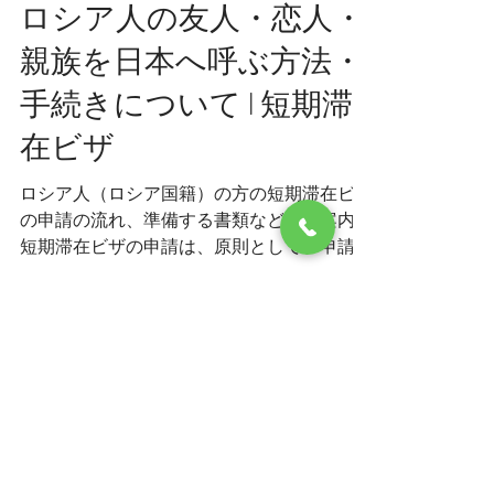
在留資格・ビザ
ロシア人の友人・恋人・
親族を日本へ呼ぶ方法・
手続きについて l 短期滞
在ビザ
ロシア人（ロシア国籍）の方の短期滞在ビザ
の申請の流れ、準備する書類などをご案内。
短期滞在ビザの申請は、原則として、申請人
の居住地又は旅券発給国（地域）を管轄する
日本国大使館又は総領事館において、申請人
本人がおこないます。
宗教をやめたい、でも踏み出せ