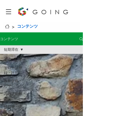
GOING
>
コンテンツ
コンテンツ
短期滞在
全ての記事
ドローン登
録・許可
在留資格・
ビザ
内容証明郵
便
補助金・支
援金